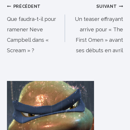
Navigation
PRÉCÉDENT
SUIVANT
de
Que faudra-t-il pour
Un teaser effrayant
ramener Neve
arrive pour « The
l’article
Campbell dans «
First Omen » avant
Scream » ?
ses débuts en avril