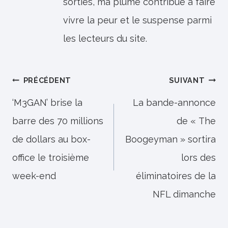
sorties, ma plume contribue à faire
vivre la peur et le suspense parmi
les lecteurs du site.
Navigation
PRÉCÉDENT
SUIVANT
de
‘M3GAN’ brise la
La bande-annonce
barre des 70 millions
de « The
l’article
de dollars au box-
Boogeyman » sortira
office le troisième
lors des
week-end
éliminatoires de la
NFL dimanche