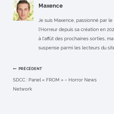
Maxence
Je suis Maxence, passionné par le
l'Horreur depuis sa création en 202
à l'affût des prochaines sorties, ma
suspense parmi les lecteurs du sit
Navigation
PRÉCÉDENT
de
SDCC : Panel « FROM » – Horror News
Network
l’article