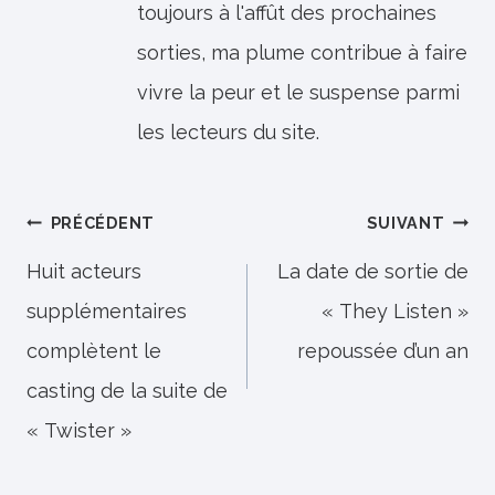
toujours à l'affût des prochaines
sorties, ma plume contribue à faire
vivre la peur et le suspense parmi
les lecteurs du site.
Navigation
PRÉCÉDENT
SUIVANT
de
Huit acteurs
La date de sortie de
supplémentaires
« They Listen »
l’article
complètent le
repoussée d’un an
casting de la suite de
« Twister »