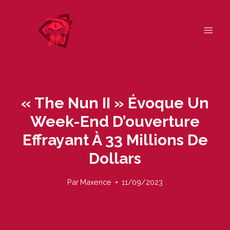
Skip
to
content
« The Nun II » Évoque Un
Week-End D’ouverture
Effrayant À 33 Millions De
Dollars
Par
Maxence
11/09/2023