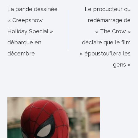
de
La bande dessinée
Le producteur du
« Creepshow
redémarrage de
l’article
Holiday Special »
« The Crow »
débarque en
déclare que le film
décembre
« époustouflera les
gens »