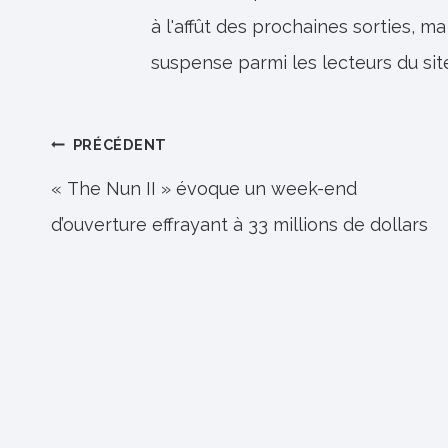
à l'affût des prochaines sorties, ma
suspense parmi les lecteurs du sit
Navigation
PRÉCÉDENT
de
« The Nun II » évoque un week-end
d’ouverture effrayant à 33 millions de dollars
l’article