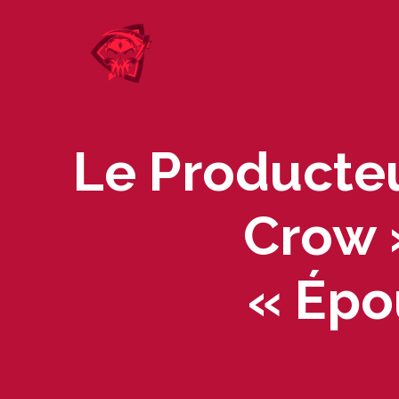
Skip
to
content
Le Producte
Crow 
« Épo