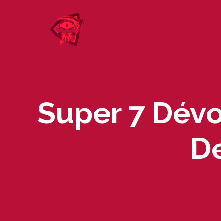
Skip
to
content
Super 7 Dévo
De