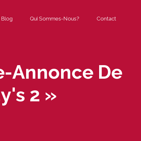
Blog
Qui Sommes-Nous?
Contact
de-Annonce De
y's 2 »