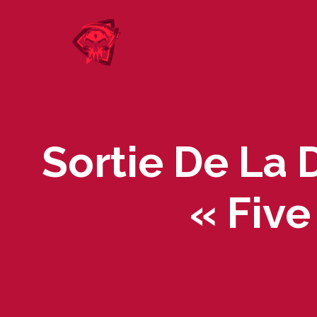
Skip
to
content
Sortie De La
« Five