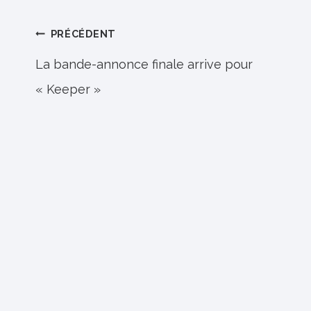
Navigation
PRÉCÉDENT
de
La bande-annonce finale arrive pour
« Keeper »
l’article