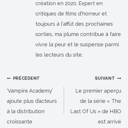
création en 2020. Expert en
critiques de films d'horreur et
toujours à l'affût des prochaines
sorties, ma plume contribue à faire
vivre la peur et le suspense parmi
les lecteurs du site.
Navigation
PRÉCÉDENT
SUIVANT
de
‘Vampire Academy’
Le premier aperçu
ajoute plus d’acteurs
de la série « The
l’article
à la distribution
Last Of Us » de HBO
croissante
est arrivé