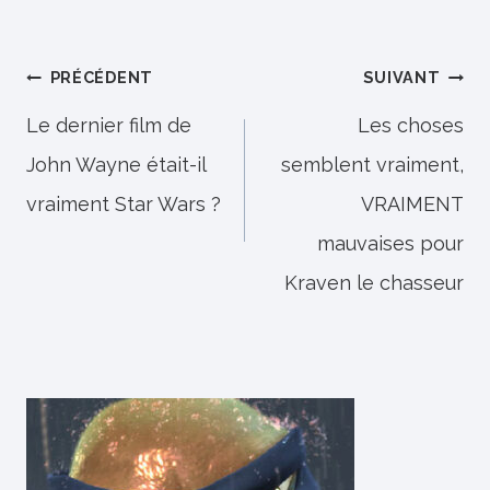
Navigation
PRÉCÉDENT
SUIVANT
de
Le dernier film de
Les choses
John Wayne était-il
semblent vraiment,
l’article
vraiment Star Wars ?
VRAIMENT
mauvaises pour
Kraven le chasseur