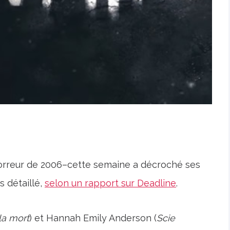
’horreur de 2006–cette semaine a décroché ses
s détaillé,
selon un rapport sur Deadline
.
la mort
) et Hannah Emily Anderson (
Scie