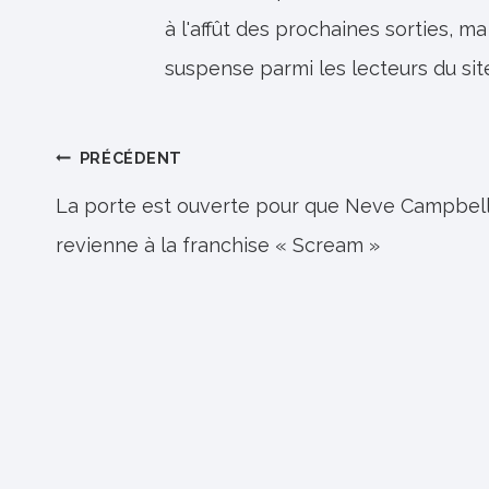
à l'affût des prochaines sorties, ma
suspense parmi les lecteurs du sit
Navigation
PRÉCÉDENT
de
La porte est ouverte pour que Neve Campbel
revienne à la franchise « Scream »
l’article