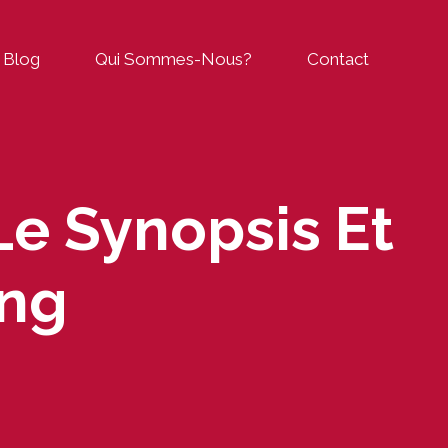
Blog
Qui Sommes-Nous?
Contact
 Le Synopsis Et
ing