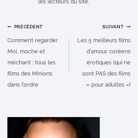
les lecteurs du site.
Navigation
PRÉCÉDENT
SUIVANT
de
Comment regarder
Les 5 meilleurs films
Moi, moche et
d'amour coréens
l’article
méchant : tous les
érotiques (qui ne
films des Minions
sont PAS des films
dans l'ordre
« pour adultes »)