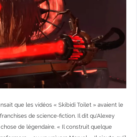
ait que les vidéos « Skibidi Toilet » avaient le
ranchises de science-fiction. Il dit qu'Alexey
chose de légendaire. « Il construit quelque