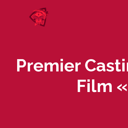
Skip
to
content
Premier Cast
Film «