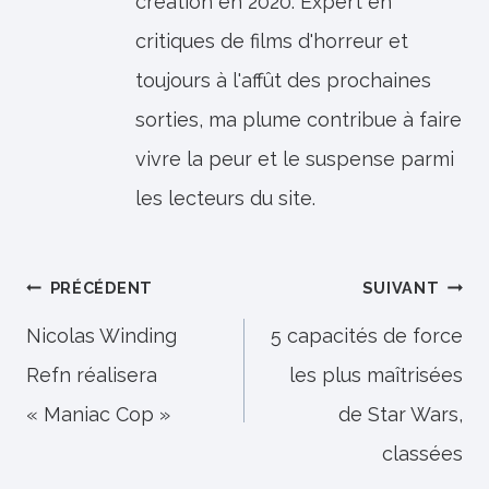
création en 2020. Expert en
critiques de films d'horreur et
toujours à l'affût des prochaines
sorties, ma plume contribue à faire
vivre la peur et le suspense parmi
les lecteurs du site.
Navigation
PRÉCÉDENT
SUIVANT
de
Nicolas Winding
5 capacités de force
Refn réalisera
les plus maîtrisées
l’article
« Maniac Cop »
de Star Wars,
classées