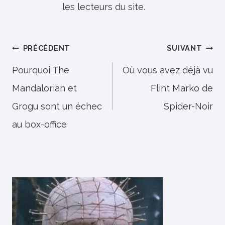
les lecteurs du site.
Navigation
PRÉCÉDENT
SUIVANT
de
Pourquoi The
Où vous avez déjà vu
Mandalorian et
Flint Marko de
l’article
Grogu sont un échec
Spider-Noir
au box-office