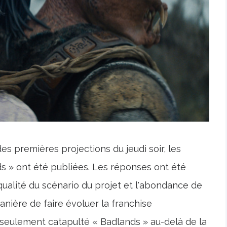
s premières projections du jeudi soir, les
ds » ont été publiées. Les réponses ont été
 qualité du scénario du projet et l'abondance de
manière de faire évoluer la franchise
 seulement catapulté « Badlands » au-delà de la