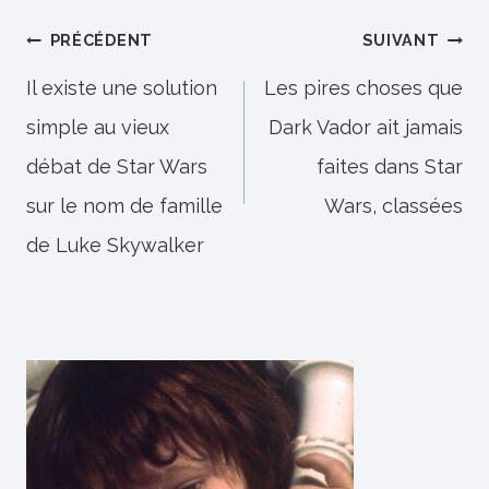
Navigation
PRÉCÉDENT
SUIVANT
de
Il existe une solution
Les pires choses que
simple au vieux
Dark Vador ait jamais
l’article
débat de Star Wars
faites dans Star
sur le nom de famille
Wars, classées
de Luke Skywalker