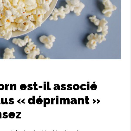
rn est-il associé
plus « déprimant »
nsez