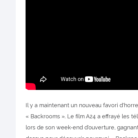
Il y a maintenant un nouveau favori d'horre
« Backrooms ». Le film A24 a effrayé les t
lors de son week-end d'ouverture, gagnant