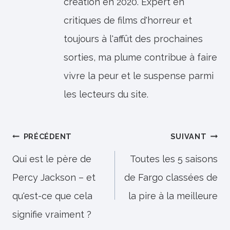
création en 2020. Expert en
critiques de films d'horreur et
toujours à l'affût des prochaines
sorties, ma plume contribue à faire
vivre la peur et le suspense parmi
les lecteurs du site.
Navigation
PRÉCÉDENT
SUIVANT
de
Qui est le père de
Toutes les 5 saisons
Percy Jackson – et
de Fargo classées de
l’article
qu'est-ce que cela
la pire à la meilleure
signifie vraiment ?