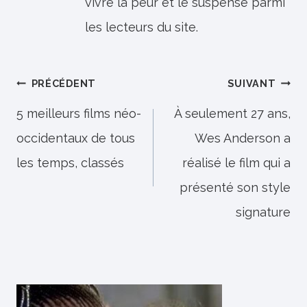
vivre la peur et le suspense parmi
les lecteurs du site.
Navigation
PRÉCÉDENT
SUIVANT
de
5 meilleurs films néo-
À seulement 27 ans,
occidentaux de tous
Wes Anderson a
l’article
les temps, classés
réalisé le film qui a
présenté son style
signature