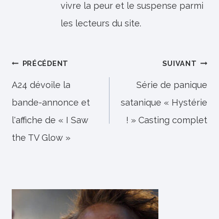
vivre la peur et le suspense parmi
les lecteurs du site.
Navigation
PRÉCÉDENT
SUIVANT
de
A24 dévoile la
Série de panique
bande-annonce et
satanique « Hystérie
l’article
l'affiche de « I Saw
! » Casting complet
the TV Glow »