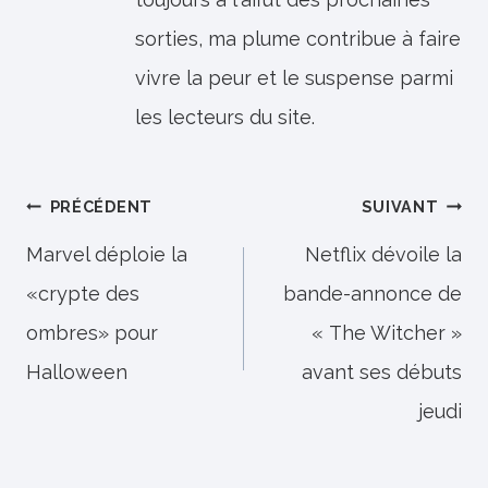
sorties, ma plume contribue à faire
vivre la peur et le suspense parmi
les lecteurs du site.
Navigation
PRÉCÉDENT
SUIVANT
de
Marvel déploie la
Netflix dévoile la
«crypte des
bande-annonce de
l’article
ombres» pour
« The Witcher »
Halloween
avant ses débuts
jeudi