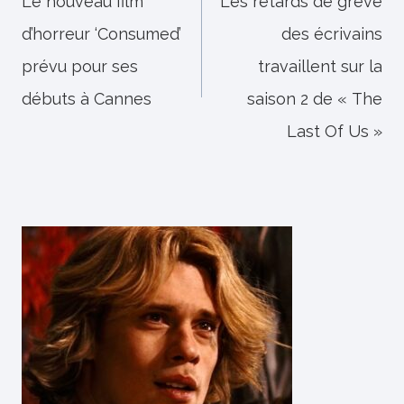
de
Le nouveau film
Les retards de grève
d’horreur ‘Consumed’
des écrivains
l’article
prévu pour ses
travaillent sur la
débuts à Cannes
saison 2 de « The
Last Of Us »