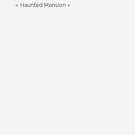
« Haunted Mansion »
l’article