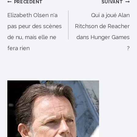
Navigation
PRÉCÉDENT
SUIVANT
de
Elizabeth Olsen n'a
Qui a joué Alan
pas peur des scènes
Ritchson de Reacher
l’article
de nu, mais elle ne
dans Hunger Games
fera rien
?