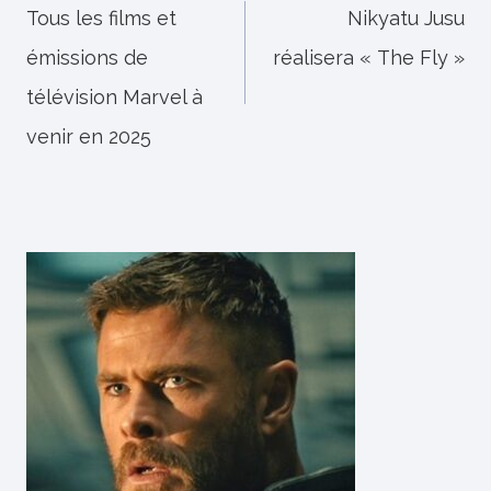
de
Tous les films et
Nikyatu Jusu
émissions de
réalisera « The Fly »
l’article
télévision Marvel à
venir en 2025