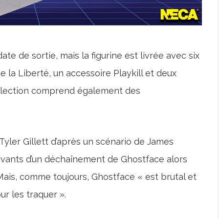
date de sortie, mais la figurine est livrée avec six
 la Liberté, un accessoire Playkill et deux
collection comprend également des
 Tyler Gillett d’après un scénario de James
rvivants d’un déchaînement de Ghostface alors
Mais, comme toujours, Ghostface « est brutal et
r les traquer ».