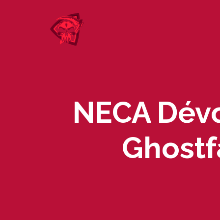
Skip
to
content
NECA Dévo
Ghostf