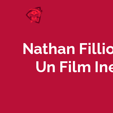
Skip
to
content
Nathan Filli
Un Film In