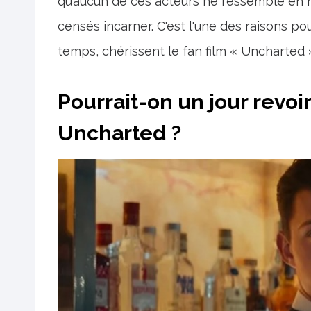
qu’aucun de ces acteurs ne ressemble en r
censés incarner. C'est l'une des raisons p
temps, chérissent le fan film « Uncharted »
Pourrait-on un jour revoi
Uncharted ?