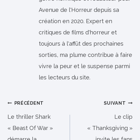
Avenue de l'Horreur depuis sa
création en 2020. Expert en
critiques de films d'horreur et
toujours à l'affût des prochaines
sorties, ma plume contribue à faire
vivre la peur et le suspense parmi
les lecteurs du site.
Navigation
PRÉCÉDENT
SUIVANT
de
Le thriller Shark
Le clip
« Beast Of War »
« Thanksgiving »
l’article
démarre la
invite les fans