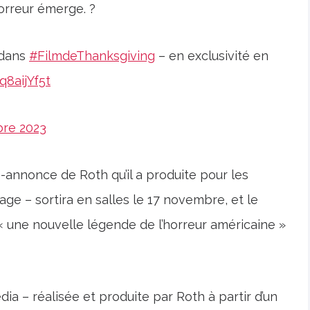
orreur émerge. ?
 dans
#FilmdeThanksgiving
– en exclusivité en
q8aijYf5t
bre 2023
-annonce de Roth qu’il a produite pour les
ge – sortira en salles le 17 novembre, et le
 « une nouvelle légende de l’horreur américaine »
dia – réalisée et produite par Roth à partir d’un