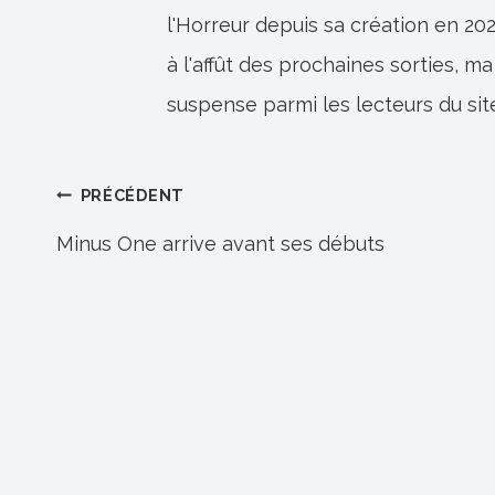
l'Horreur depuis sa création en 202
à l'affût des prochaines sorties, ma
suspense parmi les lecteurs du sit
Navigation
PRÉCÉDENT
de
Minus One arrive avant ses débuts
l’article