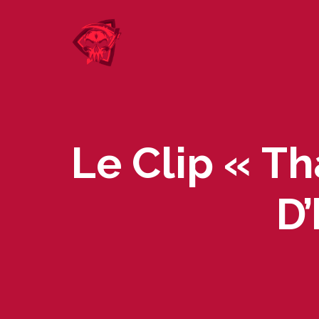
Skip
to
content
Le Clip « Th
D’