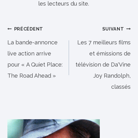
les lecteurs du site.
Navigation
PRÉCÉDENT
SUIVANT
de
La bande-annonce
Les 7 meilleurs films
live action arrive
et émissions de
l’article
pour « A Quiet Place:
télévision de Da'Vine
The Road Ahead »
Joy Randolph,
classés