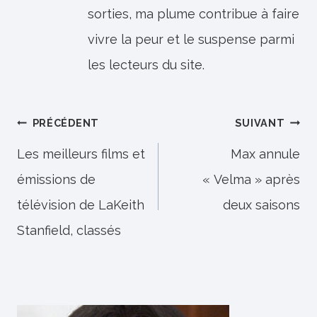
sorties, ma plume contribue à faire
vivre la peur et le suspense parmi
les lecteurs du site.
Navigation
PRÉCÉDENT
SUIVANT
de
Les meilleurs films et
Max annule
émissions de
« Velma » après
l’article
télévision de LaKeith
deux saisons
Stanfield, classés