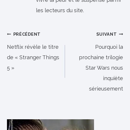
les lecteurs du site.
Navigation
PRÉCÉDENT
SUIVANT
de
Netflix révèle le titre
Pourquoi la
de « Stranger Things
prochaine trilogie
l’article
5 »
Star Wars nous
inquiète
sérieusement