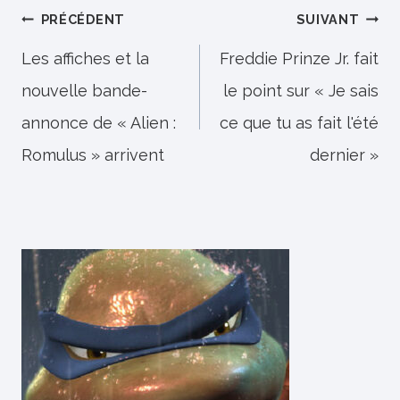
Navigation
PRÉCÉDENT
SUIVANT
de
Les affiches et la
Freddie Prinze Jr. fait
nouvelle bande-
le point sur « Je sais
l’article
annonce de « Alien :
ce que tu as fait l'été
Romulus » arrivent
dernier »