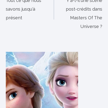
de
Tout ce que nous
Y a-t-il une scène
savons jusqu'à
post-crédits dans
l’article
présent
Masters Of The
Universe ?