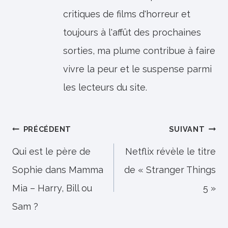
critiques de films d'horreur et
toujours à l'affût des prochaines
sorties, ma plume contribue à faire
vivre la peur et le suspense parmi
les lecteurs du site.
Navigation
PRÉCÉDENT
SUIVANT
de
Qui est le père de
Netflix révèle le titre
Sophie dans Mamma
de « Stranger Things
l’article
Mia – Harry, Bill ou
5 »
Sam ?