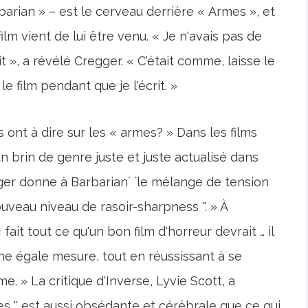
arian » – est le cerveau derrière « Armes », et
lm vient de lui être venu. « Je n'avais pas de
it », a révélé Cregger. « C'était comme, laisse le
e film pendant que je l'écrit. »
ls ont à dire sur les « armes? » Dans les films
un brin de genre juste et juste actualisé dans
ger donne à Barbarian` `le mélange de tension
veau niveau de rasoir-sharpness ''. » À
fait tout ce qu'un bon film d'horreur devrait … il
une égale mesure, tout en réussissant à se
. » La critique d'Inverse, Lyvie Scott, a
mes '' est aussi obsédante et cérébrale que ce qui