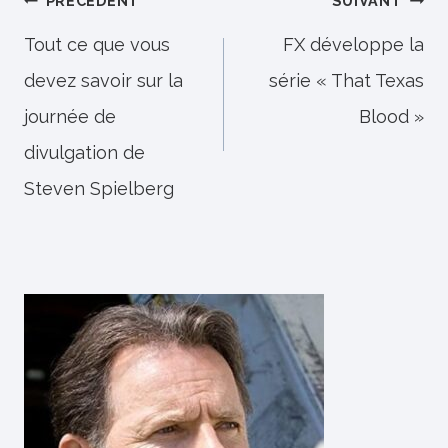
Navigation
PRÉCÉDENT
SUIVANT
de
Tout ce que vous
FX développe la
devez savoir sur la
série « That Texas
l’article
journée de
Blood »
divulgation de
Steven Spielberg