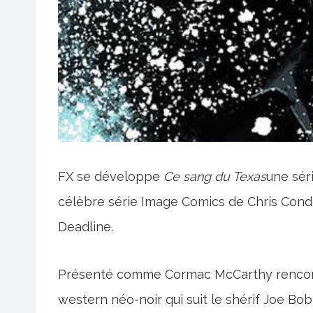
FX se développe
Ce sang du Texas
une sér
célèbre série Image Comics de Chris Condo
Deadline.
Présenté comme Cormac McCarthy rencon
western néo-noir qui suit le shérif Joe Bo