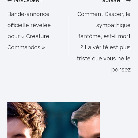
Navigation
PRÉCÉDENT
SUIVANT
de
Bande-annonce
Comment Casper, le
officielle révélée
sympathique
l’article
pour « Creature
fantôme, est-il mort
Commandos »
? La vérité est plus
triste que vous ne le
pensez