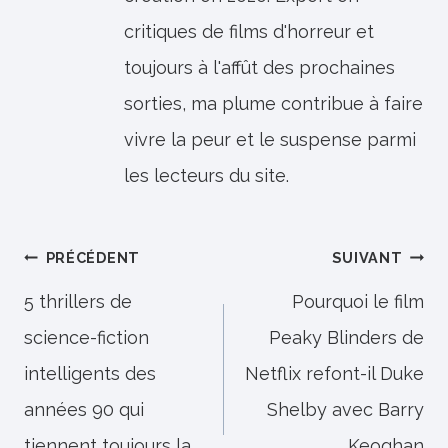
critiques de films d'horreur et
toujours à l'affût des prochaines
sorties, ma plume contribue à faire
vivre la peur et le suspense parmi
les lecteurs du site.
Navigation
PRÉCÉDENT
SUIVANT
de
5 thrillers de
Pourquoi le film
science-fiction
Peaky Blinders de
l’article
intelligents des
Netflix refont-il Duke
années 90 qui
Shelby avec Barry
tiennent toujours la
Keoghan