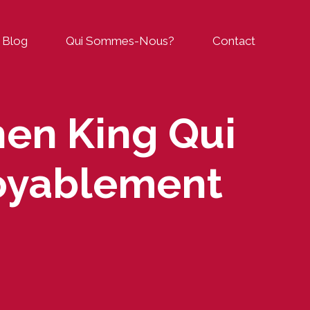
Blog
Qui Sommes-Nous?
Contact
hen King Qui
royablement