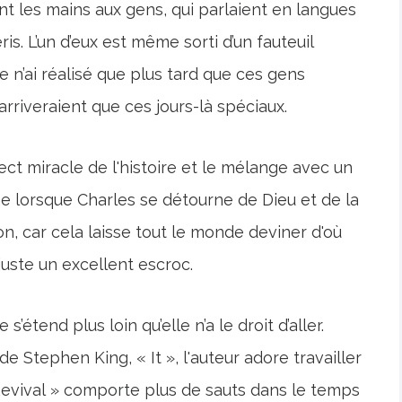
ent les mains aux gens, qui parlaient en langues
is. L’un d’eux est même sorti d’un fauteuil
je n’ai réalisé que plus tard que ces gens
n'arriveraient que ces jours-là spéciaux.
ect miracle de l'histoire et le mélange avec un
me lorsque Charles se détourne de Dieu et de la
ion, car cela laisse tout le monde deviner d'où
juste un excellent escroc.
’étend plus loin qu’elle n’a le droit d’aller.
e Stephen King, « It », l'auteur adore travailler
Revival » comporte plus de sauts dans le temps