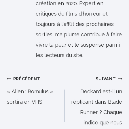
création en 2020. Expert en
critiques de films d'horreur et
toujours à l'affût des prochaines
sorties, ma plume contribue à faire
vivre la peur et le suspense parmi
les lecteurs du site.
Navigation
PRÉCÉDENT
SUIVANT
de
« Alien : Romulus »
Deckard est-il un
sortira en VHS
réplicant dans Blade
l’article
Runner ? Chaque
indice que nous