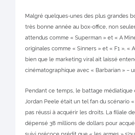
Malgré quelques-unes des plus grandes b
très bonne année au box-office, non seul
attendus comme « Superman » et « A Minec
originales comme « Sinners » et « F1 ». « A
bien que le marketing viral ait laissé enten
cinématographique avec « Barbarian » – un
Pendant ce temps, le battage médiatique c
Jordan Peele était un tel fan du scénario « 
pas réussi à acquérir les droits. La filial
dépensé 38 millions de dollars pour acquér
suivi précoce prédit que « les armes » s'ou