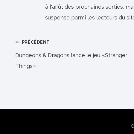
à l'affût des prochaines sorties, ma
suspense parmi les lecteurs du sit
Navigation
PRÉCÉDENT
de
Dungeons & Dragons lance le jeu «Stranger
Things»
l’article
©