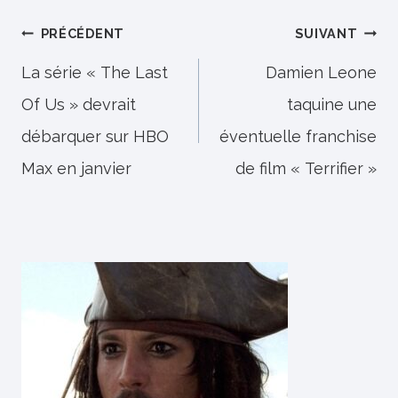
Navigation
PRÉCÉDENT
SUIVANT
de
La série « The Last
Damien Leone
Of Us » devrait
taquine une
l’article
débarquer sur HBO
éventuelle franchise
Max en janvier
de film « Terrifier »