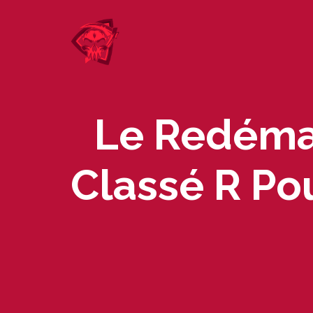
Skip
to
content
Le Redémar
Classé R Po