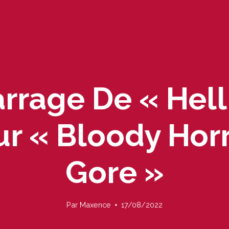
rage De « Hellr
ur « Bloody Horr
Gore »
Par
Maxence
17/08/2022