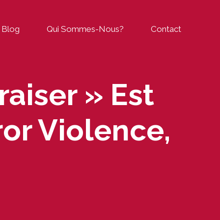
Blog
Qui Sommes-Nous?
Contact
aiser » Est
or Violence,