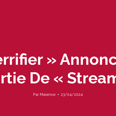
errifier » Annon
rtie De « Strea
Par
Maxence
23/04/2024