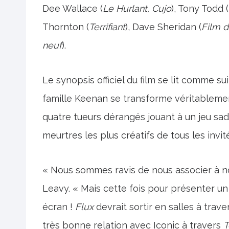
Dee Wallace (
Le Hurlant, Cujo
), Tony Todd (
Thornton (
Terrifiant
), Dave Sheridan (
Film d
neuf
).
Le synopsis officiel du film se lit comme s
famille Keenan se transforme véritableme
quatre tueurs dérangés jouant à un jeu sadi
meurtres les plus créatifs de tous les invité
« Nous sommes ravis de nous associer à no
Leavy. « Mais cette fois pour présenter u
écran !
Flux
devrait sortir en salles à trav
très bonne relation avec Iconic à travers
T