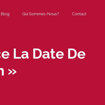
Blog
Qui Sommes-Nous?
Contact
ce La Date De
m »