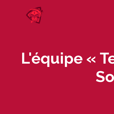
Skip
to
content
L'équipe « T
So