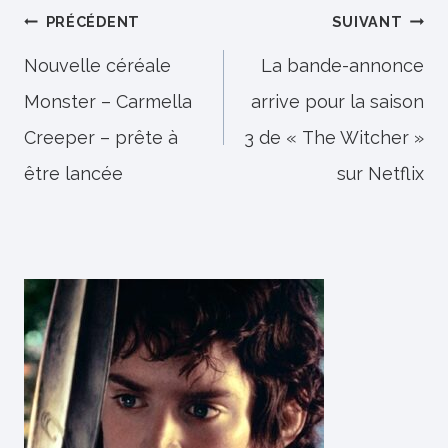
Navigation
PRÉCÉDENT
SUIVANT
de
Nouvelle céréale
La bande-annonce
Monster – Carmella
arrive pour la saison
l’article
Creeper – prête à
3 de « The Witcher »
être lancée
sur Netflix